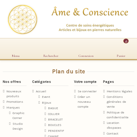
0
Menu
Rechercher
Connexion
Panier
Plan du site
Nos offres
Catégories
Votre compte
Pages
Nouveaux
Accueil
Se connecter
Mentions légales
produits
Event
Créer un
Conditions
Promotions
nouveau
générales de
Bijoux
compte
vente
Marques
BAGUE
Politique de
Graphic
COLLIER
confidentialite
Corner
BRACELET
Location
Studio
BOUCLES
d'espaces
Design
PENDENTIF
Contact
CHAINE