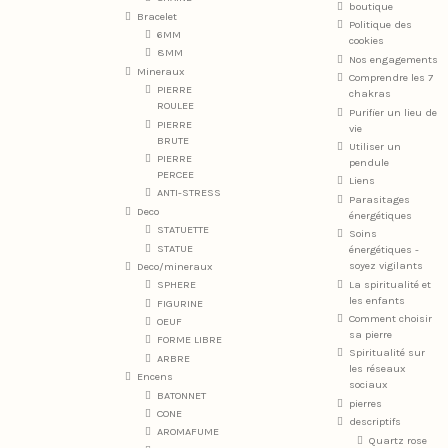
boutique
Bracelet
Politique des
6MM
cookies
8MM
Nos engagements
Mineraux
Comprendre les 7
PIERRE
chakras
ROULEE
Purifier un lieu de
PIERRE
vie
BRUTE
Utiliser un
PIERRE
pendule
PERCEE
Liens
ANTI-STRESS
Parasitages
Deco
énergétiques
STATUETTE
Soins
STATUE
énergétiques -
soyez vigilants
Deco/mineraux
La spiritualité et
SPHERE
les enfants
FIGURINE
Comment choisir
OEUF
sa pierre
FORME LIBRE
Spiritualité sur
ARBRE
les réseaux
Encens
sociaux
BATONNET
pierres
CONE
descriptifs
AROMAFUME
Quartz rose