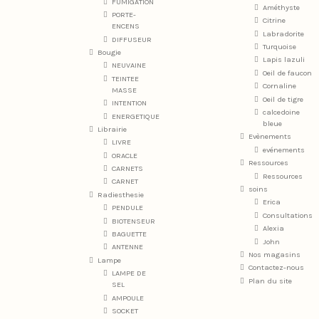
FUMIGATION
Améthyste
PORTE-
Citrine
ENCENS
Labradorite
DIFFUSEUR
Turquoise
Bougie
Lapis lazuli
NEUVAINE
Oeil de faucon
TEINTEE
Cornaline
MASSE
Oeil de tigre
INTENTION
calcedoine
ENERGETIQUE
bleue
Librairie
Evènements
LIVRE
evénements
ORACLE
Ressources
CARNETS
Ressources
CARNET
soins
Radiesthesie
Erica
PENDULE
Consultations
BIOTENSEUR
Alexia
BAGUETTE
John
ANTENNE
Nos magasins
Lampe
Contactez-nous
LAMPE DE
Plan du site
SEL
AMPOULE
SOCKET