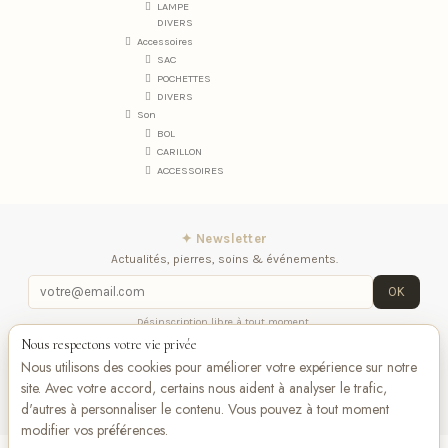
LAMPE
DIVERS
Accessoires
SAC
POCHETTES
DIVERS
Son
BOL
CARILLON
ACCESSOIRES
✦ Newsletter
Actualités, pierres, soins & événements.
OK
Désinscription libre à tout moment.
Nous respectons votre vie privée
Mentions légales
Contactez-nous
Suivez-
Nous utilisons des cookies pour améliorer votre expérience sur notre
nous
site. Avec votre accord, certains nous aident à analyser le trafic,
d'autres à personnaliser le contenu. Vous pouvez à tout moment
modifier vos préférences.