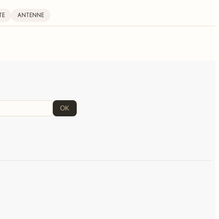
TE
ANTENNE
OK