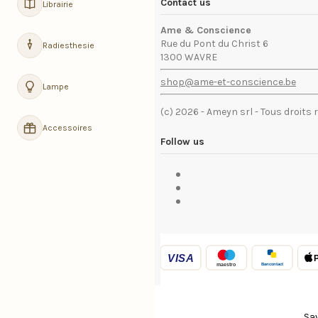
Contact us
Librairie
Ame & Conscience
Rue du Pont du Christ 6
Radiesthesie
1300 WAVRE
shop@ame-et-conscience.be
Lampe
(c) 2026 - Ameyn srl - Tous droits 
Accessoires
Follow us
VISA
Bancontact
maestro
Sav