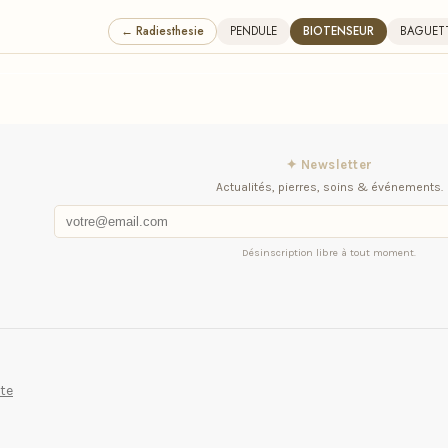
← Radiesthesie
PENDULE
BIOTENSEUR
BAGUET
✦ Newsletter
Actualités, pierres, soins & événements.
Désinscription libre à tout moment.
te