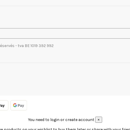
réservés - tva BE 1019 392 992
Pay
Pay
You need to login or create account
×
e products on your wishlist to buy them later or share with your frie