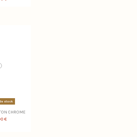
de stock
ITON CHROME
90 €