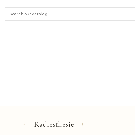
Radiesthesie
✦
✦