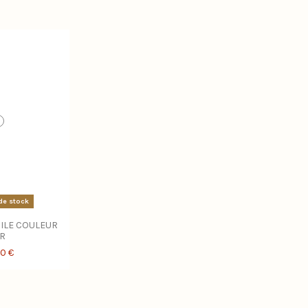
de stock
ILE COULEUR
R
00 €