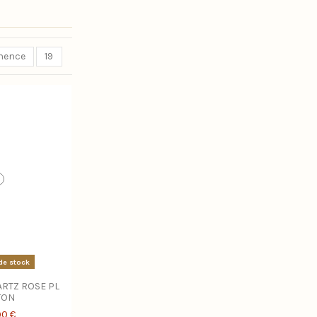
inence
19
de stock
RTZ ROSE PL
TON
90 €