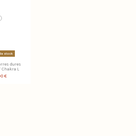
de stock
erres dures
7 Chakra L
90 €