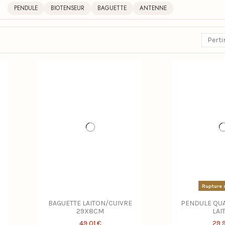
PENDULE
BIOTENSEUR
BAGUETTE
ANTENNE
Pert
Rupture 
BAGUETTE LAITON/CUIVRE
PENDULE QUA
29X8CM
LAI
49,01 €
29,