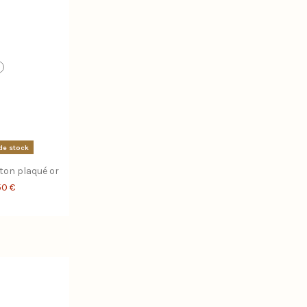
de stock
iton plaqué or
50 €