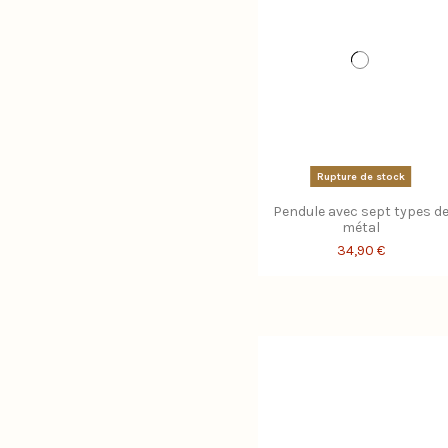
Rupture de stock
Pendule avec sept types d
métal
34,90 €