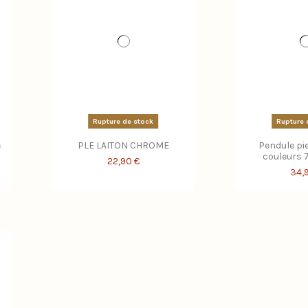
Rupture de stock
Rupture 
e
PLE LAITON CHROME
Pendule pi
couleurs 
22,90 €
34,