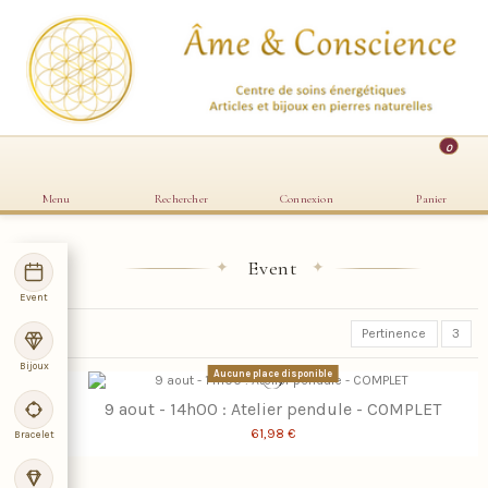
0
Menu
Rechercher
Connexion
Panier
Event
✦
✦
Event
Pertinence
3
Bijoux
Aucune place disponible
9 aout - 14h00 : Atelier pendule - COMPLET
61,98 €
Bracelet