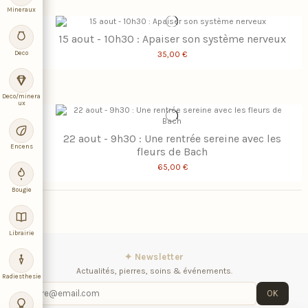
Mineraux
15 aout - 10h30 : Apaiser son système nerveux
Deco
35,00 €
Deco/minera
ux
22 aout - 9h30 : Une rentrée sereine avec les
Encens
fleurs de Bach
65,00 €
Bougie
Librairie
✦ Newsletter
Actualités, pierres, soins & événements.
Radiesthesie
OK