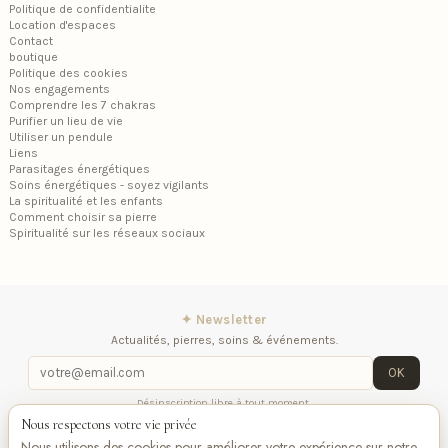
Politique de confidentialite
Location d'espaces
Contact
boutique
Politique des cookies
Nos engagements
Comprendre les 7 chakras
Purifier un lieu de vie
Utiliser un pendule
Liens
Parasitages énergétiques
Soins énergétiques - soyez vigilants
La spiritualité et les enfants
Comment choisir sa pierre
Spiritualité sur les réseaux sociaux
✦ Newsletter
Actualités, pierres, soins & événements.
OK
Désinscription libre à tout moment.
Nous respectons votre vie privée
Mentions légales
Contactez-nous
Suivez-
Nous utilisons des cookies pour améliorer votre expérience sur notre