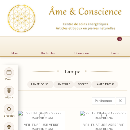
0
Menu
Rechercher
Connexion
Panier
Lampe
✦
✦
Event
LAMPE DE SEL
AMPOULE
SOCKET
LAMPE DIVERS
Bijoux
Pertinence
10
Bracelet
VEILLEUSE USB VERRE
VEILLEUSE USB ARBRE VIE
DAUPHIN 6CM
9CM BLANC