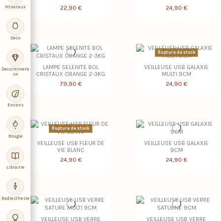
Mineraux
22,90 €
24,90 €
Deco
Rupture de stock
LAMPE SELENITE BOL
VEILLEUSE USB GALAXIE
Deco/minera
CRISTAUX ORANGE 2-3KG
MULTI 9CM
ux
79,90 €
24,90 €
Encens
Rupture de stock
Bougie
VEILLEUSE USB FLEUR DE
VEILLEUSE USB GALAXIE
VIE BLANC
9CM
24,90 €
24,90 €
Librairie
Radiesthesie
VEILLEUSE USB VERRE
VEILLEUSE USB VERRE