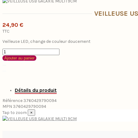
VEILLEUSE U
24,90 €
TTC
Veilleuse LED, change de couleur doucement
Ajouter au panier
Détails du produit
Référence
3760429790094
MPN
3760429790094
Tap to zoom
×