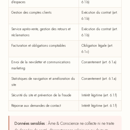
d'espaces
6.1.b)
Gestion des comptes clients
Exécution du contrat (art.
6.1.b)
Service après-vente, gestion des retours et
Exécution du contrat (art.
réclamations
6.1.b)
Facturation et obligations comptables
Obligation légale (art.
6.1.c)
Envoi de la newsletter et communications
Consentement (art. 6.1.a)
marketing
Statistiques de navigation et amélioration du
Consentement (art. 6.1.a)
site
Sécurité du site et prévention de la fraude
Intérêt légitime (art. 6.1.f)
Réponse aux demandes de contact
Intérêt légitime (art. 6.1.f)
Données sensibles :
Âme & Conscience ne collecte ni ne traite