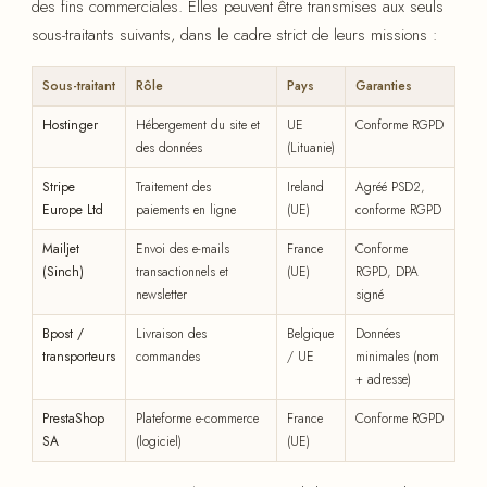
des fins commerciales. Elles peuvent être transmises aux seuls
sous-traitants suivants, dans le cadre strict de leurs missions :
Sous-traitant
Rôle
Pays
Garanties
Hostinger
Hébergement du site et
UE
Conforme RGPD
des données
(Lituanie)
Stripe
Traitement des
Ireland
Agréé PSD2,
Europe Ltd
paiements en ligne
(UE)
conforme RGPD
Mailjet
Envoi des e-mails
France
Conforme
(Sinch)
transactionnels et
(UE)
RGPD, DPA
newsletter
signé
Bpost /
Livraison des
Belgique
Données
transporteurs
commandes
/ UE
minimales (nom
+ adresse)
PrestaShop
Plateforme e-commerce
France
Conforme RGPD
SA
(logiciel)
(UE)