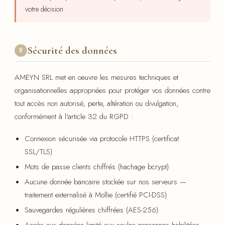
votre décision.
Sécurité des données
8
AMEYN SRL met en oeuvre les mesures techniques et
organisationnelles appropriées pour protéger vos données contre
tout accès non autorisé, perte, altération ou divulgation,
conformément à l'article 32 du RGPD :
Connexion sécurisée via protocole HTTPS (certificat
SSL/TLS)
Mots de passe clients chiffrés (hachage bcrypt)
Aucune donnée bancaire stockée sur nos serveurs —
traitement externalisé à Mollie (certifié PCI-DSS)
Sauvegardes régulières chiffrées (AES-256)
Accès aux données limité aux seules personnes habilitées