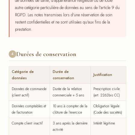
de données de santé, d'appartenance religieuse ou de toute
autre catégorie particulière de données au sens de l'article 9 du
RGPD. Les notes transmises lors d'une réservation de soin
restent confidentielles et ne sont utilisées qu'aux fins de la
prestation.
Durées de conservation
4
Catégorie de
Durée de
Justification
données
conservation
Données de commande
Durée de la relation
Prescription civile
(client actif)
commerciale + 5 ans
(art. 2262bis CC)
Données comptables et
10 ans à compter de la
Obligation légale
de facturation
clôture de l'exercice
(Code des sociétés)
Compte client inactif
3 ans après la dernière
Intérêt légitime
activité