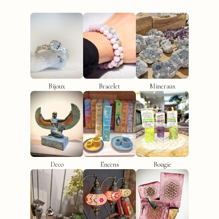
Bijoux
Bracelet
Mineraux
Deco
Encens
Bougie