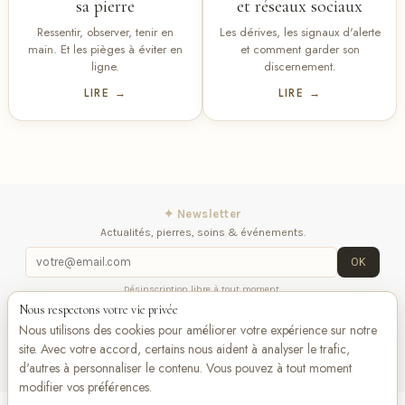
sa pierre
et réseaux sociaux
Ressentir, observer, tenir en
Les dérives, les signaux d'alerte
main. Et les pièges à éviter en
et comment garder son
ligne.
discernement.
LIRE →
LIRE →
✦ Newsletter
Actualités, pierres, soins & événements.
OK
Désinscription libre à tout moment.
Nous respectons votre vie privée
Mentions légales
Contactez-nous
Suivez-
Nous utilisons des cookies pour améliorer votre expérience sur notre
nous
site. Avec votre accord, certains nous aident à analyser le trafic,
d'autres à personnaliser le contenu. Vous pouvez à tout moment
modifier vos préférences.