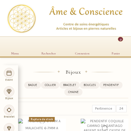
0
Menu
Rechercher
Connexion
Panier
Bijoux
✦
✦
Event
BAGUE
COLLIER
BRACELET
BOUCLES
PENDENTIF
CHAINE
Bijoux
Pertinence
24
Bracelet
Rupture de stock
MALACHITE 6-7MM A