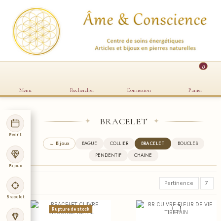
0
Menu
Rechercher
Connexion
Panier
BRACELET
✦
✦
Event
← Bijoux
BAGUE
COLLIER
BRACELET
BOUCLES
PENDENTIF
CHAINE
Bijoux
Pertinence
7
Bracelet
Rupture de stock