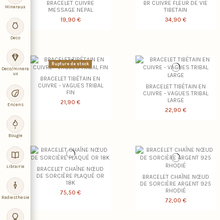
BRACELET CUIVRE
BR CUIVRE FLEUR DE VIE
Mineraux
MESSAGE NEPAL
TIBETAIN
19,90 €
34,90 €
Deco
Rupture de stock
Deco/minera
ux
BRACELET TIBÉTAIN EN
CUIVRE - VAGUES TRIBAL
BRACELET TIBÉTAIN EN
FIN
CUIVRE - VAGUES TRIBAL
LARGE
21,90 €
Encens
22,90 €
Bougie
Librairie
BRACELET CHAÎNE NŒUD
DE SORCIÈRE PLAQUÉ OR
BRACELET CHAÎNE NŒUD
18K
DE SORCIÈRE ARGENT 925
RHODIÉ
75,50 €
Radiesthesie
72,00 €