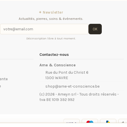
✦ Newsletter
Actualités, pierres, soins & événements.
OK
Désinscription libre à tout moment.
Contactez-nous
Ame & Conscience
Rue du Pont du Christ 6
1300 WAVRE
vente
e
shop@ame-et-conscience.be
(c) 2026 - Ameyn srl - Tous droits réservés -
tva BE 1019 392 992
VISA
P
Bancontact
maestro