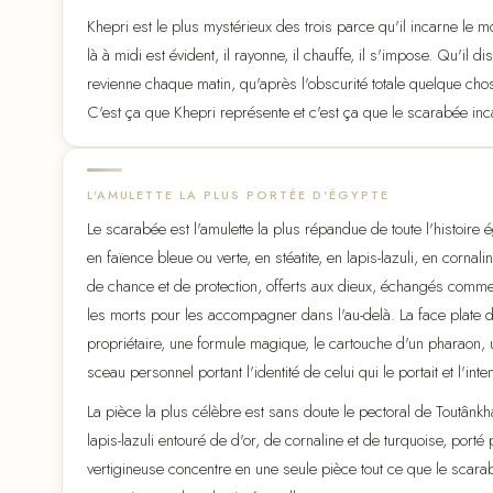
Khepri est le plus mystérieux des trois parce qu'il incarne le m
là à midi est évident, il rayonne, il chauffe, il s'impose. Qu'il di
revienne chaque matin, qu'après l'obscurité totale quelque cho
C'est ça que Khepri représente et c'est ça que le scarabée incar
L'AMULETTE LA PLUS PORTÉE D'ÉGYPTE
Le scarabée est l'amulette la plus répandue de toute l'histoire é
en faïence bleue ou verte, en stéatite, en lapis-lazuli, en cornal
de chance et de protection, offerts aux dieux, échangés comme
les morts pour les accompagner dans l'au-delà. La face plate 
propriétaire, une formule magique, le cartouche d'un pharaon, 
sceau personnel portant l'identité de celui qui le portait et l'inten
La pièce la plus célèbre est sans doute le pectoral de Toutân
lapis-lazuli entouré de d'or, de cornaline et de turquoise, porté 
vertigineuse concentre en une seule pièce tout ce que le scarabé