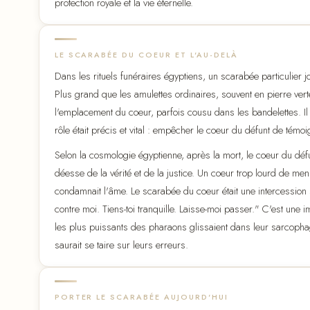
protection royale et la vie éternelle.
LE SCARABÉE DU COEUR ET L'AU-DELÀ
Dans les rituels funéraires égyptiens, un scarabée particulier j
Plus grand que les amulettes ordinaires, souvent en pierre verte 
l'emplacement du coeur, parfois cousu dans les bandelettes. Il é
rôle était précis et vital : empêcher le coeur du défunt de témo
Selon la cosmologie égyptienne, après la mort, le coeur du déf
déesse de la vérité et de la justice. Un coeur trop lourd de men
condamnait l'âme. Le scarabée du coeur était une intercession 
contre moi. Tiens-toi tranquille. Laisse-moi passer." C'est un
les plus puissants des pharaons glissaient dans leur sarcophag
saurait se taire sur leurs erreurs.
PORTER LE SCARABÉE AUJOURD'HUI