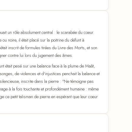
ouait un rôle absolument central : le scarabée du coeur.
ou noire, il était placé sur la poitrine du défunt à
tait inscrit de formules tirées du Livre des Morts, et son
igner contre lui lors du jugement des âmes.
unt était pesé sur une balance face à la plume de Maât,
songes, de violences et d'injustices penchait la balance et
silencieuse, inscrite dans la pierre : "Ne témoigne pas
e image à la fois touchante et profondément humaine : même
e ce petit talisman de pierre en espérant que leur coeur