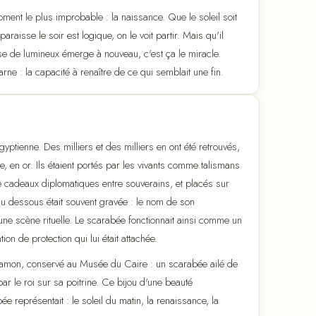
oment le plus improbable : la naissance. Que le soleil soit
sparaisse le soir est logique, on le voit partir. Mais qu'il
se de lumineux émerge à nouveau, c'est ça le miracle.
ne : la capacité à renaître de ce qui semblait une fin.
gyptienne. Des milliers et des milliers en ont été retrouvés,
ine, en or. Ils étaient portés par les vivants comme talismans
 cadeaux diplomatiques entre souverains, et placés sur
du dessous était souvent gravée : le nom de son
une scène rituelle. Le scarabée fonctionnait ainsi comme un
tion de protection qui lui était attachée.
khamon, conservé au Musée du Caire : un scarabée ailé de
par le roi sur sa poitrine. Ce bijou d'une beauté
e représentait : le soleil du matin, la renaissance, la