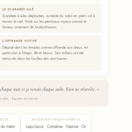
LE SCARABÉE AILÉ
Scarabée à ailes déployées, symbole du soleil en plein vol à
travers le ciel. Porté sur les pectoraux royaux comme le
fameux ornement de Toutânkhamon
L'OFFRANDE VOTIVE
Déposé dans les temples comme offrande aux dieux, en
particulier à Khepri, Rê et Atoum. Des milliers ont été
retrouvés dans les fouilles des sanctuaires
 chaque nuit et je renais chaque aube. Rien ne m'arrête. »
mides · Égypte ancienne
SOCIÉ
MATÉRIAUX TRADITIONNELS
l du matin
Lapis-lazuli · Cornaline · Faïence · Or