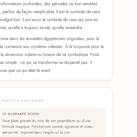
ansformations profondes, des périodes où tout semblait
rfois de façon inexplicable. Il est le symbole de ceux
r malgré tout. Il est aussi le symbole de ceux qui sont en
ste, qu'elle a toujours existé, qu'elle reviendra.
comme dans les amulettes égyptiennes originales, pour la
et la connexion aux mystères célestes. À la turquoise pour la
er la dimension solaire ou lunaire de sa symbolique. Posé
se simple : ce qui se transforme ne disparaît pas. Il
use que ce qui était là avant.
L'ÉGYPTE ANCIENNE
LE SCARABÉE SCEAU
Face plate gravée du nom de son propriétaire ou d'une
formule magique. Fonctionnait comme signature et sceau
personnel, imprimé dans l'argile ou la cire