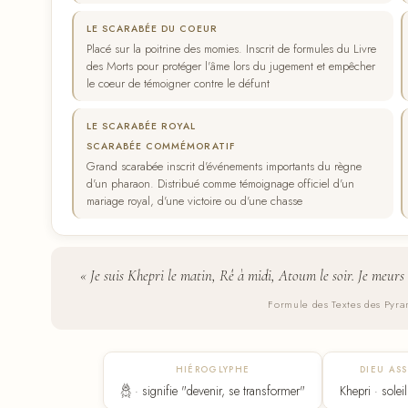
LE SCARABÉE DU COEUR
Placé sur la poitrine des momies. Inscrit de formules du Livre
des Morts pour protéger l'âme lors du jugement et empêcher
le coeur de témoigner contre le défunt
LE SCARABÉE ROYAL
SCARABÉE COMMÉMORATIF
Grand scarabée inscrit d'événements importants du règne
d'un pharaon. Distribué comme témoignage officiel d'un
mariage royal, d'une victoire ou d'une chasse
« Je suis Khepri le matin, Rê à midi, Atoum le soir. Je meurs
Formule des Textes des Pyra
HIÉROGLYPHE
DIEU AS
𓆣 · signifie "devenir, se transformer"
Khepri · solei