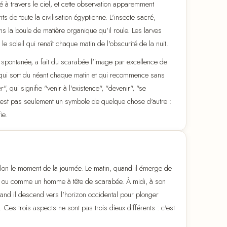
é à travers le ciel, et cette observation apparemment
 de toute la civilisation égyptienne. L'insecte sacré,
 la boule de matière organique qu'il roule. Les larves
soleil qui renaît chaque matin de l'obscurité de la nuit.
 spontanée, a fait du scarabée l'image par excellence de
e, qui sort du néant chaque matin et qui recommence sans
 qui signifie "venir à l'existence", "devenir", "se
 n'est pas seulement un symbole de quelque chose d'autre :
ie.
selon le moment de la journée. Le matin, quand il émerge de
ée ou comme un homme à tête de scarabée. À midi, à son
 quand il descend vers l'horizon occidental pour plonger
. Ces trois aspects ne sont pas trois dieux différents : c'est