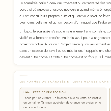
Le scarabée parle à ceux qui traversent ou ont traversé des tr
perdu et où quelque chose de nouveau a quand même émergé, pa
qui ont connu leurs propres nuits et qui ont vu le soleil se leve
plein dans cette nuit et qui ont besoin d'un rappel que l'aube exi
En bijou, le scarabée s'associe naturellement à la cornaline, 
vitalité et la force de renaître. Au lapis-lazuli pour la sagesse 
protection active. À l'or ou à l'argent selon qu'on veut accentu
dans un espace de travail ou de méditation, il rappelle une cho
devient autre chose. Et cette autre chose est parfois plus lumine
LES FORMES DU SCARABÉE ET LEURS USAGES DANS 
L'AMULETTE DE PROTECTION
Portée par les vivants. En faïence bleue ou verte, en stéatite,
en cornaline. Talisman quotidien de chance, de protection et
de bonne fortune