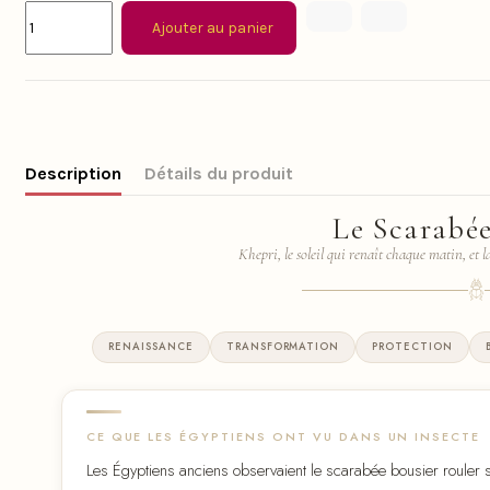
Ajouter au panier
Description
Détails du produit
Le Scarabé
Khepri, le soleil qui renaît chaque matin, et l
𓆣
RENAISSANCE
TRANSFORMATION
PROTECTION
CE QUE LES ÉGYPTIENS ONT VU DANS UN INSECTE
Les Égyptiens anciens observaient le scarabée bousier rouler 