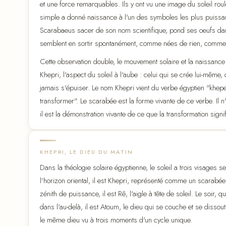
et une force remarquables. Ils y ont vu une image du soleil roul
simple a donné naissance à l'un des symboles les plus puissants
Scarabaeus sacer de son nom scientifique, pond ses oeufs dans
semblent en sortir spontanément, comme nées de rien, comme le 
Cette observation double, le mouvement solaire et la naissance
Khepri, l'aspect du soleil à l'aube : celui qui se crée lui-mêm
jamais s'épuiser. Le nom Khepri vient du verbe égyptien "kheper",
transformer". Le scarabée est la forme vivante de ce verbe. Il
il est la démonstration vivante de ce que la transformation signif
KHEPRI, LE DIEU DU MATIN
Dans la théologie solaire égyptienne, le soleil a trois visages 
l'horizon oriental, il est Khepri, représenté comme un scarab
zénith de puissance, il est Rê, l'aigle à tête de soleil. Le soir,
dans l'au-delà, il est Atoum, le dieu qui se couche et se dissout
le même dieu vu à trois moments d'un cycle unique.