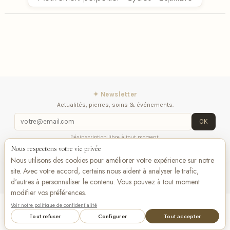
✦ Newsletter
Actualités, pierres, soins & événements.
OK
Désinscription libre à tout moment.
Nous respectons votre vie privée
Mentions légales
Contactez-nous
Suivez-
Nous utilisons des cookies pour améliorer votre expérience sur notre
nous
site. Avec votre accord, certains nous aident à analyser le trafic,
d'autres à personnaliser le contenu. Vous pouvez à tout moment
modifier vos préférences.
Voir notre politique de confidentialité
Ajouter au panier
VISA
Pay
Pay
Tout refuser
Configurer
Tout accepter
Bancontact
maestro