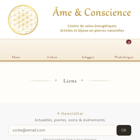
0
Menu
Zoeken
Inloggen
Winkelwagen
Liens
✦
✦
✦ Newsletter
Actualités, pierres, soins & événements.
OK
Désinscription libre à tout moment.