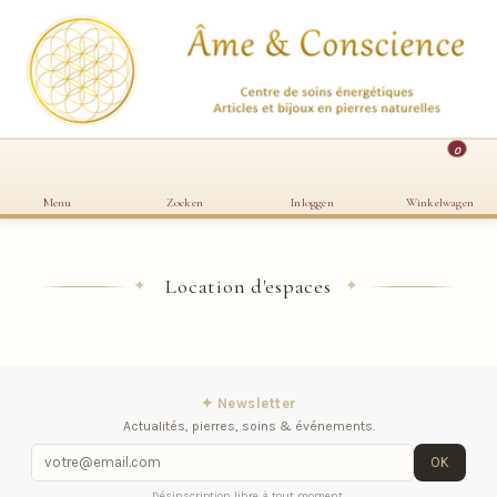
0
Menu
Zoeken
Inloggen
Winkelwagen
Location d'espaces
✦
✦
✦ Newsletter
Actualités, pierres, soins & événements.
OK
Désinscription libre à tout moment.