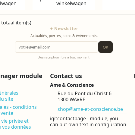
elwagen
winkelwagen
 totaal item(s)
✦ Newsletter
Actualités, pierres, soins & événements.
OK
Désinscription libre à tout moment.
anager module
Contact us
Ame & Conscience
énérales
Rue du Pont du Christ 6
du site
1300 WAVRE
les - conditions
shop@ame-et-conscience.be
 vente
iqitcontactpage - module, you
 vie privée et
can put own text in configuration
e vos données