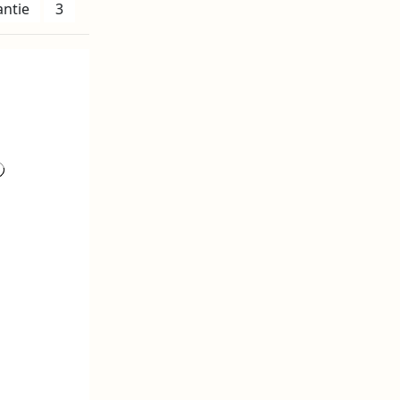
antie
3
voorraad