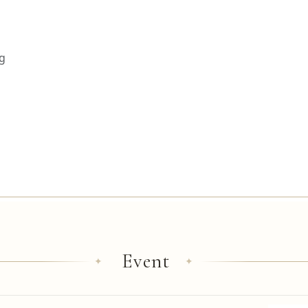
Event
✦
✦