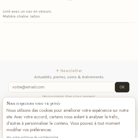
Livré avec un sac en velours.
Matière chaîne: laiton.
✦ Newsletter
Actualités, pierres, soins & événements.
OK
Désinscription libre à tout moment.
Nous respectons votre vie privée
Mentions légales
Contactez-nous
Suivez-
Nous utilisons des cookies pour améliorer votre expérience sur notre
nous
site. Avec votre accord, certains nous aident à analyser le trafic,
d'autres à personnaliser le contenu. Vous pouvez à tout moment
modifier vos préférences.
Voir notre politique de confidentialité