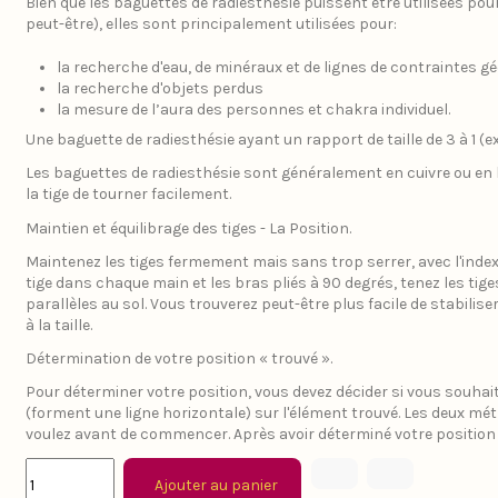
Bien que les baguettes de radiesthésie puissent être utilisées pour
peut-être), elles sont principalement utilisées pour:
la recherche d'eau, de minéraux et de lignes de contraintes 
la recherche d'objets perdus
la mesure de l’aura des personnes et chakra individuel.
Une baguette de radiesthésie ayant un rapport de taille de 3 à 1 (e
Les baguettes de radiesthésie sont généralement en cuivre ou en l
la tige de tourner facilement.
Maintien et équilibrage des tiges - La Position.
Maintenez les tiges fermement mais sans trop serrer, avec l'index
tige dans chaque main et les bras pliés à 90 degrés, tenez les tig
parallèles au sol. Vous trouverez peut-être plus facile de stabilis
à la taille.
Détermination de votre position « trouvé ».
Pour déterminer votre position, vous devez décider si vous souhait
(forment une ligne horizontale) sur l'élément trouvé. Les deux m
voulez avant de commencer. Après avoir déterminé votre position « 
Ajouter au panier