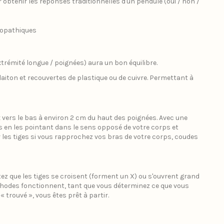
 obtenir les réponses traditionnelles d'un pendule (oui / non /
géopathiques
xtrémité longue / poignées) aura un bon équilibre.
aiton et recouvertes de plastique ou de cuivre. Permettant à
 vers le bas à environ 2 cm du haut des poignées. Avec une
es en les pointant dans le sens opposé de votre corps et
er les tiges si vous rapprochez vos bras de votre corps, coudes
ez que les tiges se croisent (forment un X) ou s'ouvrent grand
éthodes fonctionnent, tant que vous déterminez ce que vous
trouvé », vous êtes prêt à partir.