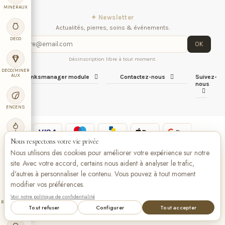
MINERAUX
✦ Newsletter
Actualités, pierres, soins & événements.
DECO
OK
Désinscription libre à tout moment.
DECO/MINER
AUX
iqitlinksmanager module
Contactez-nous
Suivez-
nous
ENCENS
VISA
Pay
Pay
Bancontact
maestro
BOUGIE
Nous respectons votre vie privée
Nous utilisons des cookies pour améliorer votre expérience sur notre
site. Avec votre accord, certains nous aident à analyser le trafic,
LIBRAIRIE
d'autres à personnaliser le contenu. Vous pouvez à tout moment
modifier vos préférences.
Voir notre politique de confidentialité
RADIESTHES
Tout refuser
Configurer
Tout accepter
IE