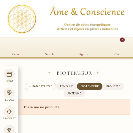
0
Menu
Search
Sign in
Cart
BIOTENSEUR
✦
✦
Event
← RADIESTHESIE
PENDULE
BIOTENSEUR
BAGUETTE
ANTENNE
BIJOUX
There are no products.
BRACELET