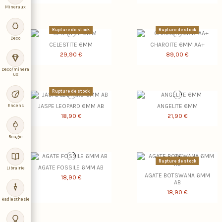
Mineraux
Rupture de stock
Rupture de stock
Deco
CELESTITE 6MM
CHAROITE 6MM AA+
29,90 €
89,00 €
Deco/minera
ux
Rupture de stock
JASPE LEOPARD 6MM AB
ANGELITE 6MM
Encens
18,90 €
21,90 €
Bougie
Rupture de stock
AGATE FOSSILE 6MM AB
Librairie
AGATE BOTSWANA 6MM
18,90 €
AB
18,90 €
Radiesthesie