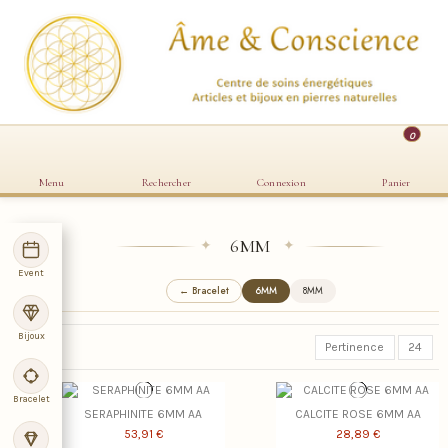
0
Menu
Rechercher
Connexion
Panier
6MM
✦
✦
Event
← Bracelet
6MM
8MM
Bijoux
Pertinence
24
Bracelet
SERAPHINITE 6MM AA
CALCITE ROSE 6MM AA
53,91 €
28,89 €