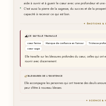
aide à ouvrir et à guerir le cœur avec une profondeur et une 
C'est aussi la pierre de la sagesse, du succes et de la prosperite
capacité à recevoir ce qui est bon.
✦ ÉMOTIONS & 
🌊
CE QU'ELLE TRAVAILLE
cœur ferme
Manque de confiance en l'amour
Tristesse prof
cœur sage
Elle travaille sur les blessures profondes du cœur, celles qui ont e
rouvrir avec discernement.
🌿
BLESSURES DE L'EXISTENCE
Elle accompagne les personnes qui ont traverse des deuils amoureu
peur d'être à nouveau blesses.
✦ SCIENCE & 