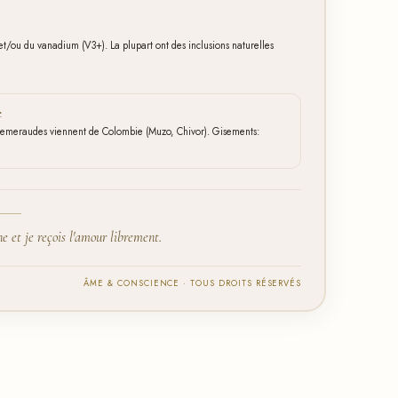
t/ou du vanadium (V3+). La plupart ont des inclusions naturelles
e
es emeraudes viennent de Colombie (Muzo, Chivor). Gisements:
e et je reçois l'amour librement.
ÂME & CONSCIENCE · TOUS DROITS RÉSERVÉS