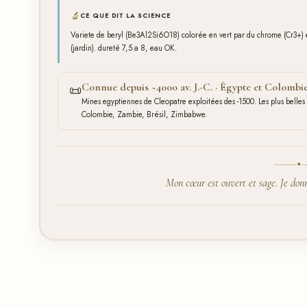
🔬
CE QUE DIT LA SCIENCE
Variete de beryl (Be3Al2Si6O18) colorée en vert par du chrome (Cr3+) e
(jardin). dureté 7,5 a 8, eau OK.
Connue depuis ~4000 av. J.-C. · Égypte et Colombi
📜
Mines egyptiennes de Cleopatre exploitées des -1500. Les plus bell
Colombie, Zambie, Brésil, Zimbabwe.
✦
Mon cœur est ouvert et sage. Je donn