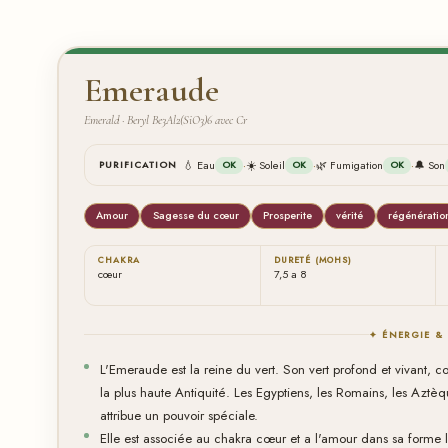
Emeraude
Emerald · Beryl Be3Al2(SiO3)6 avec Cr
·
·
·
💧 Eau
☀️ Soleil
🌿 Fumigation
🔔 Son
PURIFICATION
OK
OK
OK
Amour
Sagesse du cœur
Prosperite
vérité
régénératio
CHAKRA
DURETÉ (MOHS)
cœur
7,5 a 8
✦ ÉNERGIE &
L'Emeraude est la reine du vert. Son vert profond et vivant, 
la plus haute Antiquité. Les Egyptiens, les Romains, les Aztèque
attribue un pouvoir spéciale.
Elle est associée au chakra cœur et a l'amour dans sa forme la