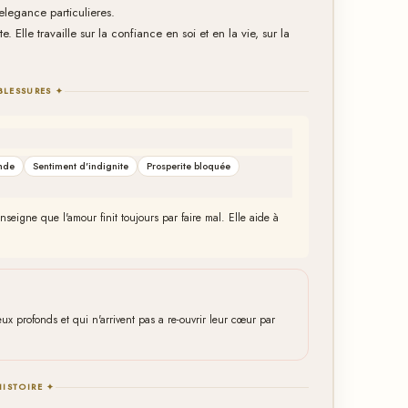
elegance particulieres.
. Elle travaille sur la confiance en soi et en la vie, sur la
BLESSURES ✦
onde
Sentiment d'indignite
Prosperite bloquée
nseigne que l'amour finit toujours par faire mal. Elle aide à
x profonds et qui n'arrivent pas a re-ouvrir leur cœur par
HISTOIRE ✦