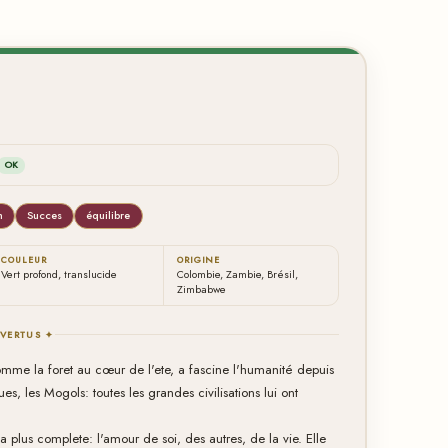
OK
n
Succes
équilibre
COULEUR
ORIGINE
Vert profond, translucide
Colombie, Zambie, Brésil,
Zimbabwe
 VERTUS ✦
comme la foret au cœur de l'ete, a fascine l'humanité depuis
s, les Mogols: toutes les grandes civilisations lui ont
 plus complete: l'amour de soi, des autres, de la vie. Elle