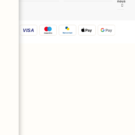
nous
VISA
Pay
Pay
Bancontact
maestro