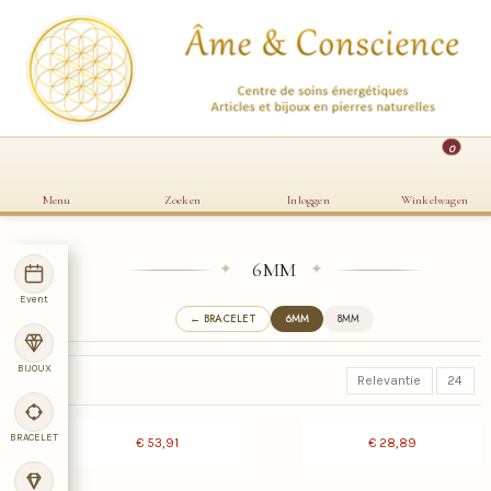
0
Menu
Zoeken
Inloggen
Winkelwagen
6MM
✦
✦
Event
← BRACELET
6MM
8MM
BIJOUX
Relevantie
24
BRACELET
€ 53,91
€ 28,89