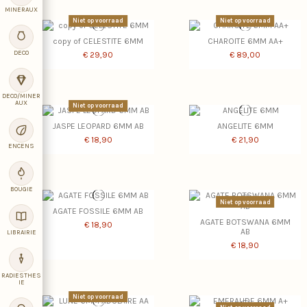
MINERAUX
Niet op voorraad
Niet op voorraad
copy of CELESTITE 6MM
CHAROITE 6MM AA+
DECO
€ 29,90
€ 89,00
DECO/MINER
AUX
Niet op voorraad
JASPE LEOPARD 6MM AB
ANGELITE 6MM
€ 18,90
€ 21,90
ENCENS
BOUGIE
Niet op voorraad
AGATE FOSSILE 6MM AB
AGATE BOTSWANA 6MM
€ 18,90
AB
LIBRAIRIE
€ 18,90
RADIESTHES
IE
Niet op voorraad