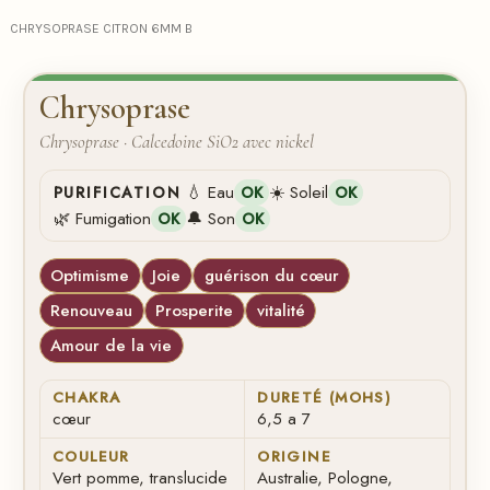
CHRYSOPRASE CITRON 6MM B
Chrysoprase
Chrysoprase · Calcedoine SiO2 avec nickel
💧 Eau
☀️ Soleil
PURIFICATION
OK
OK
🌿 Fumigation
🔔 Son
OK
OK
Optimisme
Joie
guérison du cœur
Renouveau
Prosperite
vitalité
Amour de la vie
CHAKRA
DURETÉ (MOHS)
cœur
6,5 a 7
COULEUR
ORIGINE
Vert pomme, translucide
Australie, Pologne,