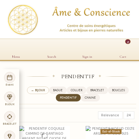
0
Menu
Search
Sign in
Cart
PENDENTIF
✦
✦
Event
← BIJOUX
BAGUE
COLLIER
BRACELET
BOUCLES
PENDENTIF
CHAINE
BIJOUX
Relevance
24
BRACELET
Out-of-Stock