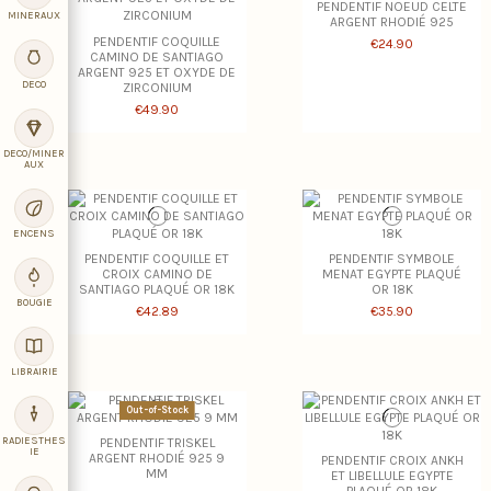
PENDENTIF NOEUD CELTE
MINERAUX
ARGENT RHODIÉ 925
PENDENTIF COQUILLE
€24.90
CAMINO DE SANTIAGO
ARGENT 925 ET OXYDE DE
DECO
ZIRCONIUM
€49.90
DECO/MINER
AUX
ENCENS
PENDENTIF COQUILLE ET
PENDENTIF SYMBOLE
CROIX CAMINO DE
MENAT EGYPTE PLAQUÉ
SANTIAGO PLAQUÉ OR 18K
OR 18K
BOUGIE
€42.89
€35.90
LIBRAIRIE
Out-of-Stock
RADIESTHES
PENDENTIF TRISKEL
IE
ARGENT RHODIÉ 925 9
PENDENTIF CROIX ANKH
MM
ET LIBELLULE EGYPTE