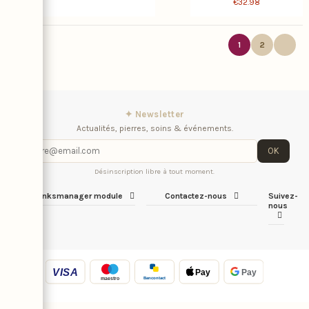
€32.98
1
2
✦ Newsletter
Actualités, pierres, soins & événements.
OK
Désinscription libre à tout moment.
iqitlinksmanager module
Contactez-nous
Suivez-
nous
VISA
Pay
Pay
Bancontact
maestro