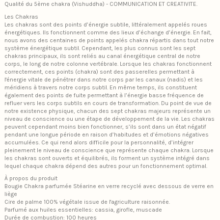
Qualité du 5ème chakra (Vishuddha) - COMMUNICATION ET CREATIVITE.
Les Chakras
Les chakras sont des points d’énergie subtile, littéralement appelés roues
énergétiques. Ils fonctionnent comme des lieux d’échange d’énergie. En fait,
nous avons des centaines de points appelés chakra répartis dans tout notre
système énergétique subtil. Cependant, les plus connus sont les sept
chakras principaux, ils sont reliés au canal énergétique central de notre
corps, le long de notre colonne vertébrale. Lorsque les chakras fonctionnent
correctement, ces points (chakra) sont des passerelles permettant à
l'énergie vitale de pénétrer dans notre corps par les canaux (nadis) et les
méridiens à travers notre corps subtil. En même temps, ils constituent
également des points de fuite permettant à l’énergie basse fréquence de
refluer vers les corps subtils en cours de transformation. Du point de vue de
notre existence physique, chacun des sept chakras majeurs représente un
niveau de conscience ou une étape de développement de la vie. Les chakras
peuvent cependant moins bien fonctionner, s’ils sont dans un état négatif
pendant une longue période en raison d’habitudes et d’émotions négatives
accumulées. Ce qui rend alors difficile pour la personnalité, d’intégrer
pleinement le niveau de conscience que représente chaque chakra. Lorsque
les chakras sont ouverts et équilibrés, ils forment un système intégré dans
lequel chaque chakra dépend des autres pour un fonctionnement optimal.
À propos du produit
Bougie Chakra parfumée Stéarine en verre recyclé avec dessous de verre en
liège
Cire de palme 100% végétale issue de l'agriculture raisonnée.
Parfumé aux huiles essentielles: cassia, girofle, muscade
Durée de combustion: 100 heures