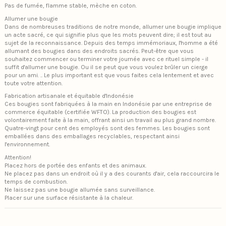
Pas de fumée, flamme stable, mèche en coton.
Allumer une bougie
Dans de nombreuses traditions de notre monde, allumer une bougie implique
un acte sacré, ce qui signifie plus que les mots peuvent dire; il est tout au
sujet de la reconnaissance. Depuis des temps immémoriaux, l'homme a été
allumant des bougies dans des endroits sacrés. Peut-être que vous
souhaitez commencer ou terminer votre journée avec ce rituel simple - il
suffit d'allumer une bougie. Ou il se peut que vous voulez brûler un cierge
pour un ami. .. Le plus important est que vous faites cela lentement et avec
toute votre attention.
Fabrication artisanale et équitable d'Indonésie
Ces bougies sont fabriquées à la main en Indonésie par une entreprise de
commerce équitable (certifiée WFTO). La production des bougies est
volontairement faite à la main, offrant ainsi un travail au plus grand nombre.
Quatre-vingt pour cent des employés sont des femmes. Les bougies sont
emballées dans des emballages recyclables, respectant ainsi
l'environnement.
Attention!
Placez hors de portée des enfants et des animaux.
Ne placez pas dans un endroit où il y a des courants d'air, cela raccourcira le
temps de combustion.
Ne laissez pas une bougie allumée sans surveillance.
Placer sur une surface résistante à la chaleur.