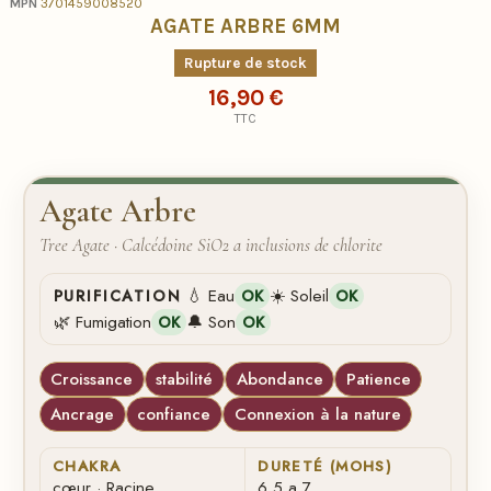
MPN
3701459008520
AGATE ARBRE 6MM
Rupture de stock
16,90 €
TTC
Agate Arbre
Tree Agate · Calcédoine SiO2 a inclusions de chlorite
💧 Eau
☀️ Soleil
PURIFICATION
OK
OK
🌿 Fumigation
🔔 Son
OK
OK
Croissance
stabilité
Abondance
Patience
Ancrage
confiance
Connexion à la nature
CHAKRA
DURETÉ (MOHS)
cœur · Racine
6,5 a 7