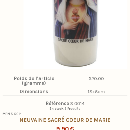
Poids de l'article
520.00
(gramme)
Dimensions
18x6cm
Référence
S 0014
En stock
3 Produits
MPN
S 0014
NEUVAINE SACRÉ COEUR DE MARIE
9,90 €