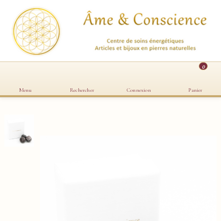
0
Menu
Rechercher
Connexion
Panier