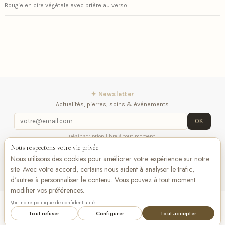
Bougie en cire végétale avec prière au verso.
✦ Newsletter
Actualités, pierres, soins & événements.
OK
Désinscription libre à tout moment.
Nous respectons votre vie privée
iqitlinksmanager module
Contactez-nous
Suivez-
Nous utilisons des cookies pour améliorer votre expérience sur notre
nous
site. Avec votre accord, certains nous aident à analyser le trafic,
d'autres à personnaliser le contenu. Vous pouvez à tout moment
modifier vos préférences.
Voir notre politique de confidentialité
Add to cart
VISA
Pay
Pay
Tout refuser
Configurer
Tout accepter
Bancontact
maestro