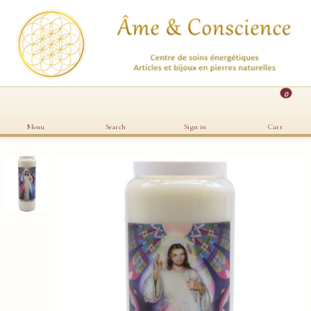
0
Menu
Search
Sign in
Cart