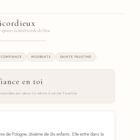
ricordieux
ur épuiser la miséricorde de Dieu
CONFIANCE
MOURANTS
SAINTE FAUSTINE
fiance en toi
 demandée par Jésus lui-même à sainte Faustine
 de Pologne, dixième de dix enfants. Elle entre dans la