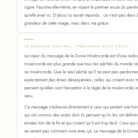
signe. Faustine elle-même, en voyant le premier essai du peintre
qu'elle avait vu. Et Jésus lui aurait répondu : ce n'est pas dan
grandeur de cette image, mais dans ma grâce.
LE MESSAGE CENTRAL : PERSONNE N'EST EXCLU
Le coeur du message de la Divine Miséricorde est d'une radical
miséricorde est plus grande que tous les péchés du monde ras
sa miséricorde. Que le seul péché qu'il ne peut pas pardonner e
explicitement des âmes désespérées, celles qui croient avoir tr
pensent qu'elles sont l'exception à la règle de la miséricorde, e
venu.
Ce message s'adresse directement à ceux qui portent une hont
qui ont commis des actes dont ils pensent qu'ils les ont défini
années loin de la foi et qui croient qu'il est trop tard. Ceux q
ne savent pas comment vivre avec ça. Le message de la Divine M