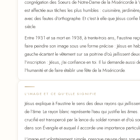
congrégation des Soeurs de Notre-Dame de la Miséricorde à V
est affectée aux tâches les plus humbles : cuisinière, jardinière,
avec des fautes d'orthographe. Et c'est à elle que Jésus confie
siècle.
Entre 1931 et sa mort en 1938, à trente-trois ans, Faustine re
faire peindre son image sous une forme précise : Jésus en habi
gauche écartant le vêtement sur sa poitrine d'où jaillissent deux
l'inscription : Jésus, j'ai confiance en toi. Il lui demande aus
l'humanité et de faire établir une fête de la Miséricorde.
L'IMAGE ET CE QU'ELLE SIGNIFIE
Jésus explique à Faustine le sens des deux rayons qui jaillisse
de l'âme. Le rayon blanc représente l'eau qui justifie les âmes
crucifié est transpercé par la lance du soldat romain et d'où s
dans son Évangile et auquel il accorde une importance particuli
L'image est volontairement simple, presque pauvre dans son exéc