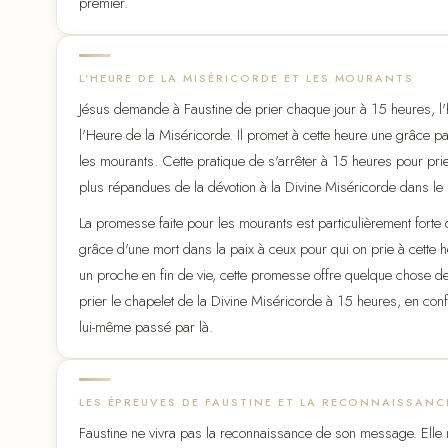
premier.
L'HEURE DE LA MISÉRICORDE ET LES MOURANTS
Jésus demande à Faustine de prier chaque jour à 15 heures, l'heu
l'Heure de la Miséricorde. Il promet à cette heure une grâce par
les mourants. Cette pratique de s'arrêter à 15 heures pour pr
plus répandues de la dévotion à la Divine Miséricorde dans le
La promesse faite pour les mourants est particulièrement forte d
grâce d'une mort dans la paix à ceux pour qui on prie à cette 
un proche en fin de vie, cette promesse offre quelque chose d
prier le chapelet de la Divine Miséricorde à 15 heures, en confi
lui-même passé par là.
LES ÉPREUVES DE FAUSTINE ET LA RECONNAISSANC
Faustine ne vivra pas la reconnaissance de son message. Elle m