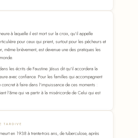
re à laquelle il est mort sur la croix, qu'il appelle
ticulière pour ceux qui prient, surtout pour les pécheurs et
ier, même brièvement, est devenue une des pratiques les
 monde.
ans les écrits de Faustine. Jésus dit qu'il accordera la
heure avec confiance. Pour les familles qui accompagnent
e concret à faire dans l'impuissance de ces moments :
ant l'âme qui va partir à la miséricorde de Celui qui est
E TARDIVE
eurt en 1938 à trente-trois ans, de tuberculose, après