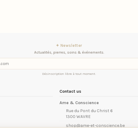
✦ Newsletter
Actualités, pierres, soins & événements.
Désinscription libre à tout moment.
Contact us
Ame & Conscience
Rue du Pont du Christ 6
1300 WAVRE
shop@ame-et-conscience.be
(c) 2026 - Ameyn srl - Tous droits réser