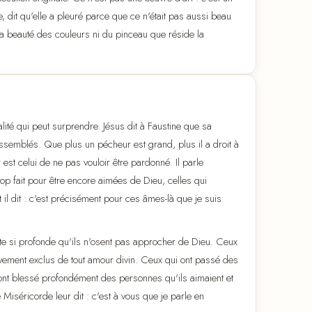
, dit qu'elle a pleuré parce que ce n'était pas aussi beau
s la beauté des couleurs ni du pinceau que réside la
ité qui peut surprendre. Jésus dit à Faustine que sa
semblés. Que plus un pécheur est grand, plus il a droit à
st celui de ne pas vouloir être pardonné. Il parle
op fait pour être encore aimées de Dieu, celles qui
t il dit : c'est précisément pour ces âmes-là que je suis
e si profonde qu'ils n'osent pas approcher de Dieu. Ceux
tivement exclus de tout amour divin. Ceux qui ont passé des
ui ont blessé profondément des personnes qu'ils aimaient et
iséricorde leur dit : c'est à vous que je parle en