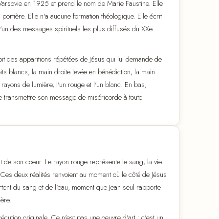
arsovie en 1925 et prend le nom de Marie Faustine. Elle
 portière. Elle n'a aucune formation théologique. Elle écrit
 l'un des messages spirituels les plus diffusés du XXe
çoit des apparitions répétées de Jésus qui lui demande de
ts blancs, la main droite levée en bénédiction, la main
 rayons de lumière, l'un rouge et l'un blanc. En bas,
si de transmettre son message de miséricorde à toute
nt de son coeur. Le rayon rouge représente le sang, la vie
. Ces deux réalités renvoient au moment où le côté de Jésus
ortent du sang et de l'eau, moment que Jean seul rapporte
ère.
ution originale. Ce n'est pas une oeuvre d'art : c'est un