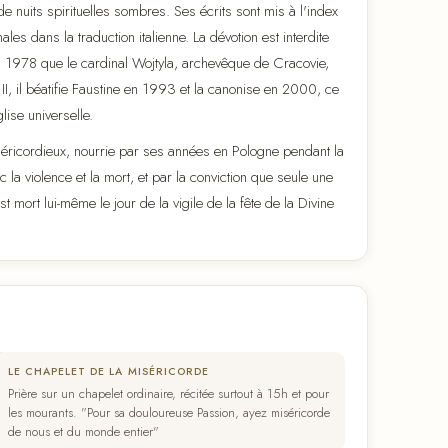
 nuits spirituelles sombres. Ses écrits sont mis à l'index
les dans la traduction italienne. La dévotion est interdite
n 1978 que le cardinal Wojtyla, archevêque de Cracovie,
II, il béatifie Faustine en 1993 et la canonise en 2000, ce
lise universelle.
iséricordieux, nourrie par ses années en Pologne pendant la
la violence et la mort, et par la conviction que seule une
st mort lui-même le jour de la vigile de la fête de la Divine
LE CHAPELET DE LA MISÉRICORDE
Prière sur un chapelet ordinaire, récitée surtout à 15h et pour
les mourants. "Pour sa douloureuse Passion, ayez miséricorde
de nous et du monde entier"