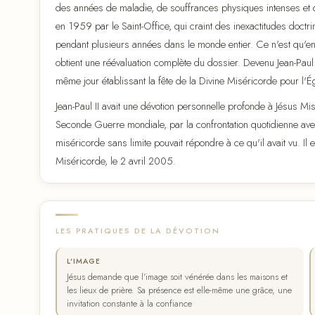
des années de maladie, de souffrances physiques intenses et de
en 1959 par le Saint-Office, qui craint des inexactitudes doctrina
pendant plusieurs années dans le monde entier. Ce n'est qu'e
obtient une réévaluation complète du dossier. Devenu Jean-Paul 
même jour établissant la fête de la Divine Miséricorde pour l'Ég
Jean-Paul II avait une dévotion personnelle profonde à Jésus M
Seconde Guerre mondiale, par la confrontation quotidienne avec 
miséricorde sans limite pouvait répondre à ce qu'il avait vu. Il e
Miséricorde, le 2 avril 2005.
LES PRATIQUES DE LA DÉVOTION
L'IMAGE
Jésus demande que l'image soit vénérée dans les maisons et
les lieux de prière. Sa présence est elle-même une grâce, une
invitation constante à la confiance