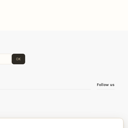
OK
Follow us
vés - tva BE 1019 392 992