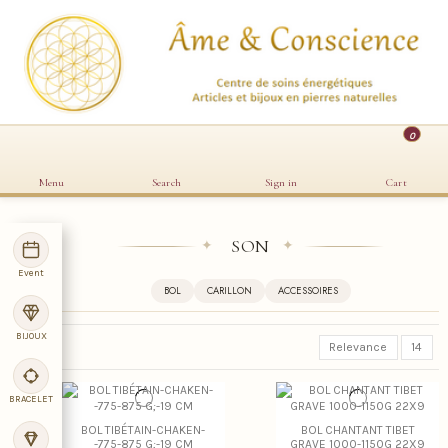
0
Menu
Search
Sign in
Cart
SON
✦
✦
Event
BOL
CARILLON
ACCESSOIRES
BIJOUX
Relevance
14
BRACELET
BOL TIBÉTAIN-CHAKEN-
BOL CHANTANT TIBET
-775-875 G;-19 CM
GRAVE 1000-1150G 22X9