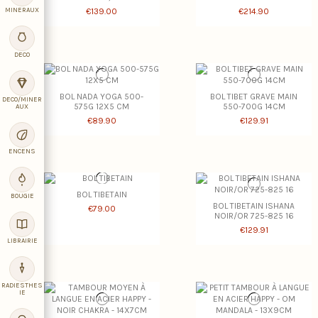
MINERAUX
€139.00
€214.90
DECO
BOL NADA YOGA 500-
BOL TIBET GRAVE MAIN
DECO/MINER
575G 12X5 CM
550-700G 14CM
AUX
€89.90
€129.91
ENCENS
BOL TIBETAIN
BOUGIE
BOL TIBETAIN ISHANA
€79.00
NOIR/OR 725-825 16
€129.91
LIBRAIRIE
RADIESTHES
IE