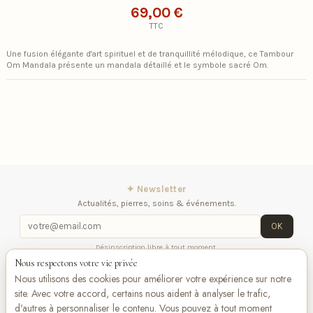
69,00 €
TTC
Une fusion élégante d'art spirituel et de tranquillité mélodique, ce Tambour
Om Mandala présente un mandala détaillé et le symbole sacré Om.
✦ Newsletter
Actualités, pierres, soins & événements.
OK
Désinscription libre à tout moment.
Nous respectons votre vie privée
Mentions légales
Contactez-nous
Suivez-
Nous utilisons des cookies pour améliorer votre expérience sur notre
nous
site. Avec votre accord, certains nous aident à analyser le trafic,
d'autres à personnaliser le contenu. Vous pouvez à tout moment