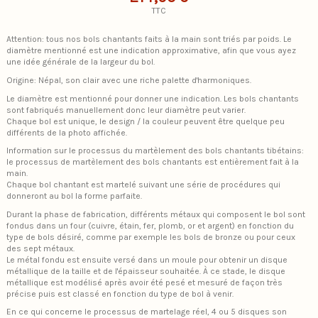
TTC
Attention: tous nos bols chantants faits à la main sont triés par poids. Le
diamètre mentionné est une indication approximative, afin que vous ayez
une idée générale de la largeur du bol.
Origine: Népal, son clair avec une riche palette d'harmoniques.
Le diamètre est mentionné pour donner une indication. Les bols chantants
sont fabriqués manuellement donc leur diamètre peut varier.
Chaque bol est unique, le design / la couleur peuvent être quelque peu
différents de la photo affichée.
Information sur le processus du martèlement des bols chantants tibétains:
le processus de martèlement des bols chantants est entièrement fait à la
main.
Chaque bol chantant est martelé suivant une série de procédures qui
donneront au bol la forme parfaite.
Durant la phase de fabrication, différents métaux qui composent le bol sont
fondus dans un four (cuivre, étain, fer, plomb, or et argent) en fonction du
type de bols désiré, comme par exemple les bols de bronze ou pour ceux
des sept métaux.
Le métal fondu est ensuite versé dans un moule pour obtenir un disque
métallique de la taille et de l'épaisseur souhaitée. À ce stade, le disque
métallique est modélisé après avoir été pesé et mesuré de façon très
précise puis est classé en fonction du type de bol à venir.
En ce qui concerne le processus de martelage réel, 4 ou 5 disques son