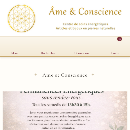
0
Menu
Rechercher
Connexion
Panier
Ame et Conscience
✦
✦