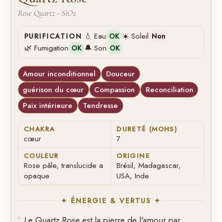
Rose Quartz - SiO2
💧 Eau
☀️ Soleil
PURIFICATION
OK
Non
🌿 Fumigation
🔔 Son
OK
OK
Amour inconditionnel
Douceur
guérison du cœur
Compassion
Reconciliation
Paix intérieure
Tendresse
CHAKRA
DURETÉ (MOHS)
cœur
7
COULEUR
ORIGINE
Rose pâle, translucide a
Brésil, Madagascar,
opaque
USA, Inde
✦ ÉNERGIE & VERTUS ✦
Le Quartz Rose est la pierre de l'amour par