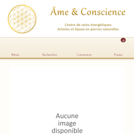
0
Menu
Rechercher
Connexion
Panier