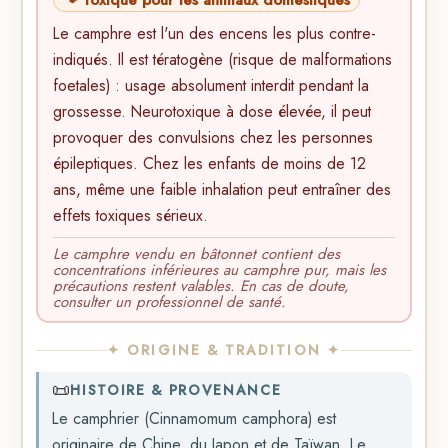
🐾 Toxique pour les animaux domestiques
Le camphre est l'un des encens les plus contre-
indiqués. Il est tératogène (risque de malformations
foetales) : usage absolument interdit pendant la
grossesse. Neurotoxique à dose élevée, il peut
provoquer des convulsions chez les personnes
épileptiques. Chez les enfants de moins de 12
ans, même une faible inhalation peut entraîner des
effets toxiques sérieux.
Le camphre vendu en bâtonnet contient des
concentrations inférieures au camphre pur, mais les
précautions restent valables. En cas de doute,
consulter un professionnel de santé.
✦ ORIGINE & TRADITION ✦
📜
HISTOIRE & PROVENANCE
Le camphrier (Cinnamomum camphora) est
originaire de Chine, du Japon et de Taïwan. Le