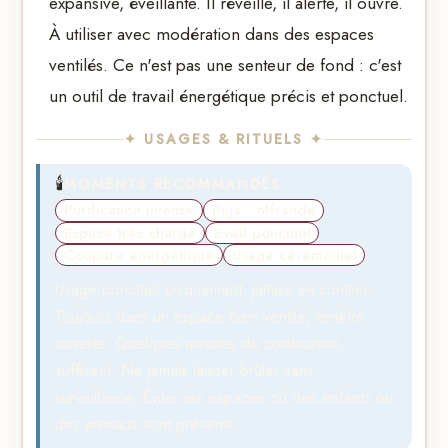
expansive, éveillante. Il réveille, il alerte, il ouvre.
À utiliser avec modération dans des espaces
ventilés. Ce n'est pas une senteur de fond : c'est
un outil de travail énergétique précis et ponctuel.
✦ USAGES & RITUELS ✦
🕯️
MOMENTS RECOMMANDÉS
Purification intense
Puja - offrande
Espace très chargé
Éveil ponctuel
Coupure énergétique
Usage cérémoniel
Usage ponctuel uniquement, jamais en continu.
Toujours dans un espace bien ventilé, fenêtre
ouverte. Quelques minutes de combustion
suffisent. Ne jamais laisser brûler sans
surveillance. Éviter les espaces où des enfants ou
des animaux sont présents.