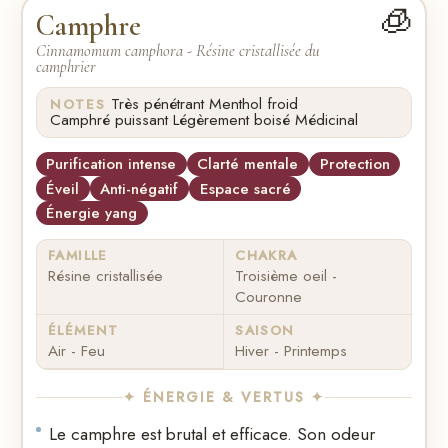
🧊
Camphre
Cinnamomum camphora - Résine cristallisée du
camphrier
·
·
Très pénétrant
Menthol froid
NOTES
·
·
Camphré puissant
Légèrement boisé
Médicinal
Purification intense
Clarté mentale
Protection
Éveil
Anti-négatif
Espace sacré
Énergie yang
FAMILLE
CHAKRA
Résine cristallisée
Troisième oeil -
Couronne
ÉLÉMENT
SAISON
Air - Feu
Hiver - Printemps
✦ ÉNERGIE & VERTUS ✦
Le camphre est brutal et efficace. Son odeur