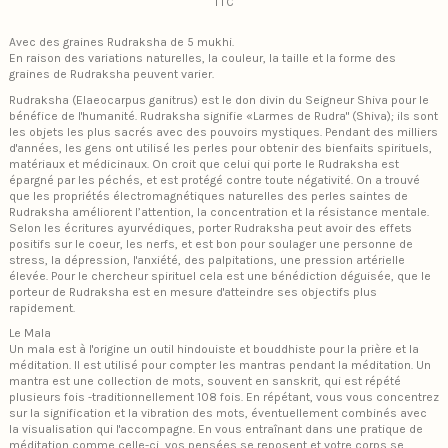
TTC
Avec des graines Rudraksha de 5 mukhi.
En raison des variations naturelles, la couleur, la taille et la forme des
graines de Rudraksha peuvent varier.
Rudraksha (Elaeocarpus ganitrus) est le don divin du Seigneur Shiva pour le
bénéfice de l'humanité. Rudraksha signifie «Larmes de Rudra" (Shiva); ils sont
les objets les plus sacrés avec des pouvoirs mystiques. Pendant des milliers
d'années, les gens ont utilisé les perles pour obtenir des bienfaits spirituels,
matériaux et médicinaux. On croit que celui qui porte le Rudraksha est
épargné par les péchés, et est protégé contre toute négativité. On a trouvé
que les propriétés électromagnétiques naturelles des perles saintes de
Rudraksha améliorent l’attention, la concentration et la résistance mentale.
Selon les écritures ayurvédiques, porter Rudraksha peut avoir des effets
positifs sur le coeur, les nerfs, et est bon pour soulager une personne de
stress, la dépression, l'anxiété, des palpitations, une pression artérielle
élevée. Pour le chercheur spirituel cela est une bénédiction déguisée, que le
porteur de Rudraksha est en mesure d'atteindre ses objectifs plus
rapidement.
Le Mala
Un mala est à l'origine un outil hindouiste et bouddhiste pour la prière et la
méditation. Il est utilisé pour compter les mantras pendant la méditation. Un
mantra est une collection de mots, souvent en sanskrit, qui est répété
plusieurs fois -traditionnellement 108 fois. En répétant, vous vous concentrez
sur la signification et la vibration des mots, éventuellement combinés avec
la visualisation qui l'accompagne. En vous entraînant dans une pratique de
méditation comme celle-ci, vos pensées se reposent et votre corps se