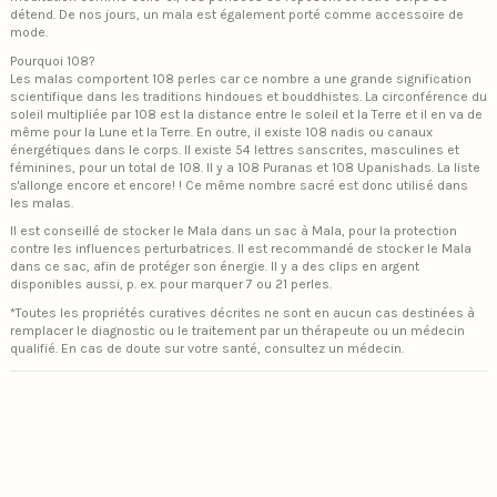
détend. De nos jours, un mala est également porté comme accessoire de
mode.
Pourquoi 108?
Les malas comportent 108 perles car ce nombre a une grande signification
scientifique dans les traditions hindoues et bouddhistes. La circonférence du
soleil multipliée par 108 est la distance entre le soleil et la Terre et il en va de
même pour la Lune et la Terre. En outre, il existe 108 nadis ou canaux
énergétiques dans le corps. Il existe 54 lettres sanscrites, masculines et
féminines, pour un total de 108. Il y a 108 Puranas et 108 Upanishads. La liste
s'allonge encore et encore! ! Ce même nombre sacré est donc utilisé dans
les malas.
Il est conseillé de stocker le Mala dans un sac à Mala, pour la protection
contre les influences perturbatrices. Il est recommandé de stocker le Mala
dans ce sac, afin de protéger son énergie. Il y a des clips en argent
disponibles aussi, p. ex. pour marquer 7 ou 21 perles.
*Toutes les propriétés curatives décrites ne sont en aucun cas destinées à
remplacer le diagnostic ou le traitement par un thérapeute ou un médecin
qualifié. En cas de doute sur votre santé, consultez un médecin.