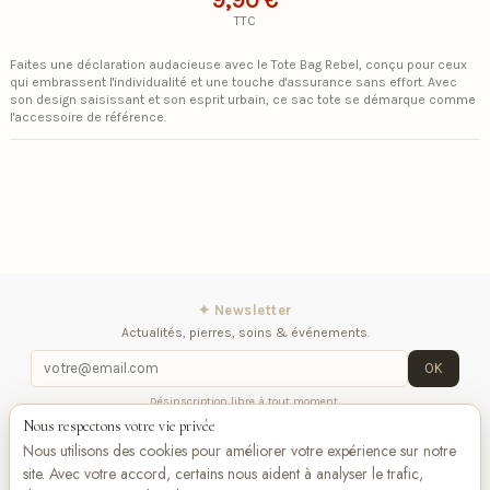
9,90 €
TTC
Faites une déclaration audacieuse avec le Tote Bag Rebel, conçu pour ceux
qui embrassent l'individualité et une touche d'assurance sans effort. Avec
son design saisissant et son esprit urbain, ce sac tote se démarque comme
l'accessoire de référence.
✦ Newsletter
Actualités, pierres, soins & événements.
OK
Désinscription libre à tout moment.
Nous respectons votre vie privée
Mentions légales
Contactez-nous
Suivez-
Nous utilisons des cookies pour améliorer votre expérience sur notre
nous
site. Avec votre accord, certains nous aident à analyser le trafic,