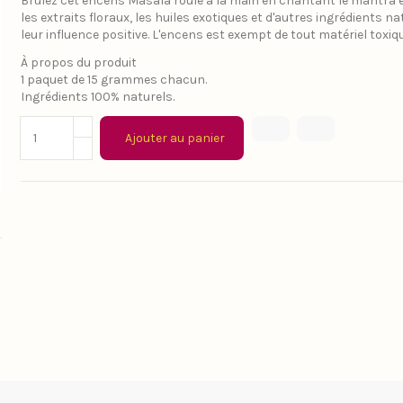
Brûlez cet encens Masala roulé à la main en chantant le mantra et 
les extraits floraux, les huiles exotiques et d'autres ingrédient
leur influence positive. L'encens est exempt de tout matériel toxi
À propos du produit
1 paquet de 15 grammes chacun.
Ingrédients 100% naturels.
Ajouter au panier