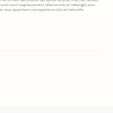
en offrant des prières. Les épices les plus fines, les herbes,
s naturels sont soigneusement sélectionnés et mélangés pour
que, vous apportant une expérience sûre et naturelle.