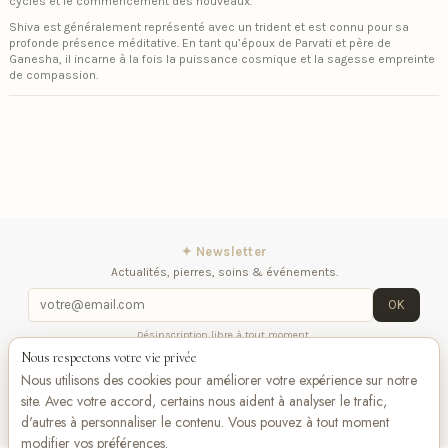
cycles et le commencement des nouveaux.
Shiva est généralement représenté avec un trident et est connu pour sa
profonde présence méditative. En tant qu’époux de Parvati et père de
Ganesha, il incarne à la fois la puissance cosmique et la sagesse empreinte
de compassion.
✦ Newsletter
Actualités, pierres, soins & événements.
OK
Désinscription libre à tout moment.
Nous respectons votre vie privée
Mentions légales
Contactez-nous
Suivez-
Nous utilisons des cookies pour améliorer votre expérience sur notre
nous
site. Avec votre accord, certains nous aident à analyser le trafic,
d'autres à personnaliser le contenu. Vous pouvez à tout moment
modifier vos préférences.