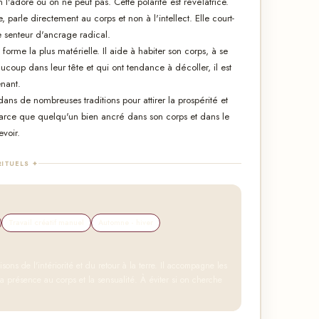
on l'adore ou on ne peut pas. Cette polarité est révélatrice.
rle directement au corps et non à l'intellect. Elle court-
ne senteur d'ancrage radical.
 forme la plus matérielle. Il aide à habiter son corps, à se
aucoup dans leur tête et qui ont tendance à décoller, il est
enant.
dans de nombreuses traditions pour attirer la prospérité et
s parce que quelqu'un bien ancré dans son corps et dans le
evoir.
RITUELS ✦
Travail créatif manuel
Automne - hiver
isons de l'intériorité et du retour à la terre. Il accompagne les
se la présence au corps et la sensualité. À éviter si on cherche