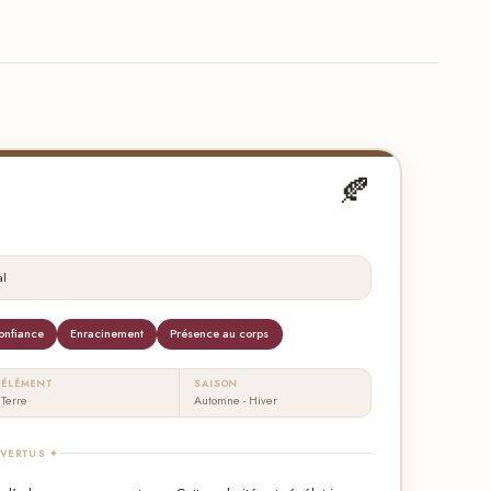
🍂
al
onfiance
Enracinement
Présence au corps
ÉLÉMENT
SAISON
Terre
Automne - Hiver
 VERTUS ✦