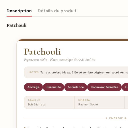
Description
Détails du produit
Patchouli
Patchouli
Pogostemon cablin - Plante aromatique d'Asie du Sud-Est
·
·
·
·
Terreux profond
Musqué
Boisé sombre
Légèrement sucré
Anim
NOTES
Ancrage
Sensualité
Abondance
Connexion terrestre
C
FAMILLE
CHAKRA
Boisé-terreux
Racine - Sacré
✦ ÉNERGIE &