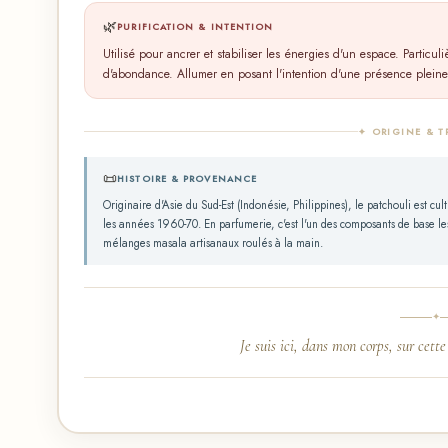
🌿
PURIFICATION & INTENTION
Utilisé pour ancrer et stabiliser les énergies d'un espace. Particu
d'abondance. Allumer en posant l'intention d'une présence pleine
✦ ORIGINE & T
📜
HISTOIRE & PROVENANCE
Originaire d'Asie du Sud-Est (Indonésie, Philippines), le patchouli est cult
les années 1960-70. En parfumerie, c'est l'un des composants de base les p
mélanges masala artisanaux roulés à la main.
✦
Je suis ici, dans mon corps, sur cett