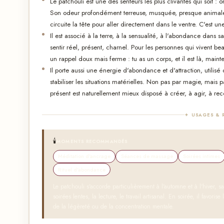
Le patchouli est une des senteurs les plus clivantes qui soit : 
Son odeur profondément terreuse, musquée, presque animale, pa
circuite la tête pour aller directement dans le ventre. C'est u
Il est associé à la terre, à la sensualité, à l'abondance dans sa
sentir réel, présent, charnel. Pour les personnes qui vivent be
un rappel doux mais ferme : tu as un corps, et il est là, maint
Il porte aussi une énergie d'abondance et d'attraction, utilisé 
stabiliser les situations matérielles. Non pas par magie, mai
présent est naturellement mieux disposé à créer, à agir, à rec
✦ USAGES & 
🕯️
MOMENTS RECOMMANDÉS
Méditation d'ancrage
Séances de massage
Soirées intimes
Rituel d'abondance
Le patchouli s'accorde particulièrement à l'automne et à l'hiver, sa
soirées lentes, la lecture, le travail artisanal. En soirée, il favori
de la légèreté ou de la concentration mentale.