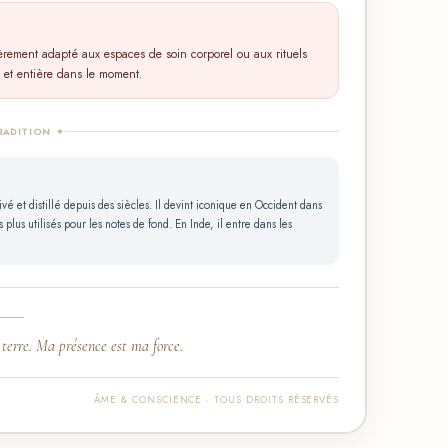
lièrement adapté aux espaces de soin corporel ou aux rituels
 et entière dans le moment.
RADITION ✦
ivé et distillé depuis des siècles. Il devint iconique en Occident dans
lus utilisés pour les notes de fond. En Inde, il entre dans les
e terre. Ma présence est ma force.
ÂME & CONSCIENCE · TOUS DROITS RÉSERVÉS