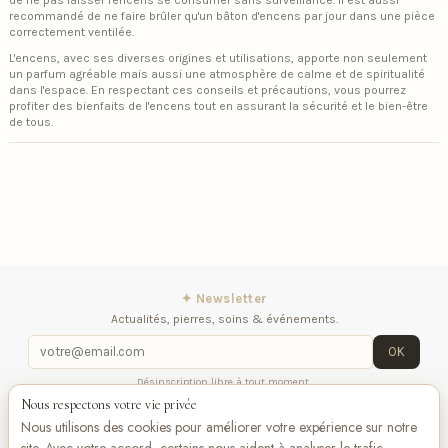
de ne pas laisser l'encens se consumer sans surveillance. Il est aussi
recommandé de ne faire brûler qu'un bâton d'encens par jour dans une pièce
correctement ventilée​​.
L'encens, avec ses diverses origines et utilisations, apporte non seulement
un parfum agréable mais aussi une atmosphère de calme et de spiritualité
dans l'espace. En respectant ces conseils et précautions, vous pourrez
profiter des bienfaits de l'encens tout en assurant la sécurité et le bien-être
de tous.
✦ Newsletter
Actualités, pierres, soins & événements.
OK
Désinscription libre à tout moment.
Nous respectons votre vie privée
Mentions légales
Contactez-nous
Suivez-
Nous utilisons des cookies pour améliorer votre expérience sur notre
nous