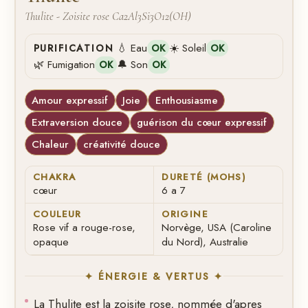
Thulite - Zoisite rose Ca2Al3Si3O12(OH)
💧 Eau
☀️ Soleil
PURIFICATION
OK
OK
🌿 Fumigation
🔔 Son
OK
OK
Amour expressif
Joie
Enthousiasme
Extraversion douce
guérison du cœur expressif
Chaleur
créativité douce
CHAKRA
DURETÉ (MOHS)
cœur
6 a 7
COULEUR
ORIGINE
Rose vif a rouge-rose,
Norvège, USA (Caroline
opaque
du Nord), Australie
✦ ÉNERGIE & VERTUS ✦
La Thulite est la zoisite rose, nommée d'apres