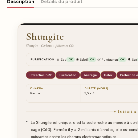
Description
Détails du produit
Shungite
Shungite - Carbone + fullerenes C60
·
·
·
💧 Eau
☀️ Soleil
🌿 Fumigation
🔔 Son
PURIFICATION
OK
OK
OK
Protection EMF
Purification
Ancrage
Detox
Protection 
CHAKRA
DURETÉ (MOHS)
Racine
3,5 a 4
✦ ÉNERGIE &
La Shungite est unique: c est la seule roche au monde à con
cage (C60). Formée il y a 2 milliards d'années, elle est cons
puissantes contre les champs electromagnetiques.