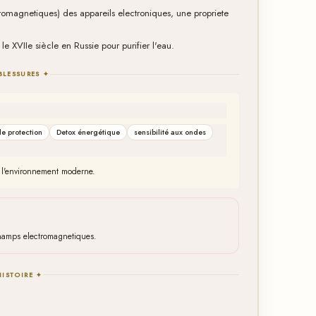
tromagnetiques) des appareils electroniques, une propriete
 le XVIIe siècle en Russie pour purifier l'eau.
BLESSURES ✦
e protection
Detox énergétique
sensibilité aux ondes
de l'environnement moderne.
champs electromagnetiques.
HISTOIRE ✦