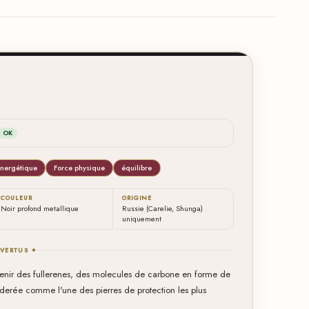
OK
énergétique
Force physique
équilibre
COULEUR
ORIGINE
Noir profond metallique
Russie (Carelie, Shunga)
uniquement
 VERTUS ✦
tenir des fullerenes, des molecules de carbone en forme de
iderée comme l'une des pierres de protection les plus