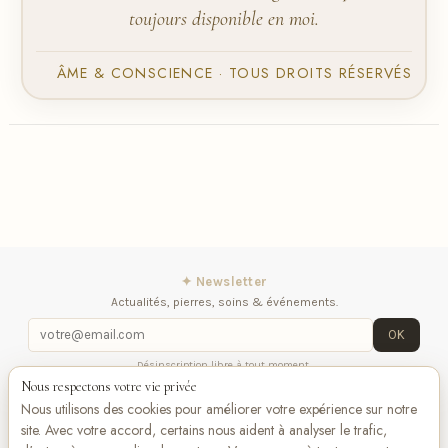
toujours disponible en moi.
ÂME & CONSCIENCE · TOUS DROITS RÉSERVÉS
✦ Newsletter
Actualités, pierres, soins & événements.
OK
Désinscription libre à tout moment.
Nous respectons votre vie privée
Mentions légales
Contactez-nous
Suivez-
Nous utilisons des cookies pour améliorer votre expérience sur notre
nous
site. Avec votre accord, certains nous aident à analyser le trafic,