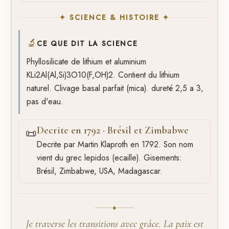
✦ SCIENCE & HISTOIRE ✦
🔬
CE QUE DIT LA SCIENCE
Phyllosilicate de lithium et aluminium
KLi2Al(Al,Si)3O10(F,OH)2. Contient du lithium
naturel. Clivage basal parfait (mica). dureté 2,5 a 3,
pas d'eau.
Decrite en 1792 · Brésil et Zimbabwe
📜
Decrite par Martin Klaproth en 1792. Son nom
vient du grec lepidos (ecaille). Gisements:
Brésil, Zimbabwe, USA, Madagascar.
✦
Je traverse les transitions avec grâce. La paix est