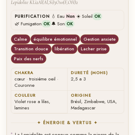
Lepidolite KLi2Al(Al,Si)3O10(F,OH)2
💧 Eau
☀️ Soleil
PURIFICATION
Non
OK
🌿 Fumigation
🔔 Son
OK
OK
Calme
équilibre émotionnel
Gestion anxiete
Transition douce
libération
Lacher prise
Paix des nerfs
CHAKRA
DURETÉ (MOHS)
cœur · troisième oeil ·
2,5 a 3
Couronne
COULEUR
ORIGINE
Violet rose a lilas,
Brésil, Zimbabwe, USA,
lamines
Madagascar
✦ ÉNERGIE & VERTUS ✦
La Lepidolite est connue comme la pierre de la