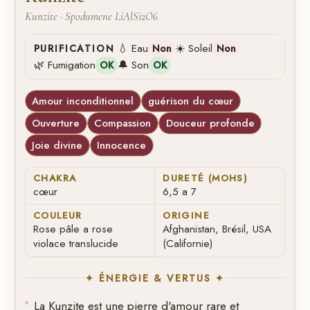
Kunzite · Spodumene LiAlSi2O6
💧 Eau
☀️ Soleil
PURIFICATION
Non
Non
🌿 Fumigation
🔔 Son
OK
OK
Amour inconditionnel
guérison du cœur
Ouverture
Compassion
Douceur profonde
Joie divine
Innocence
CHAKRA
DURETÉ (MOHS)
cœur
6,5 a 7
COULEUR
ORIGINE
Rose pâle a rose
Afghanistan, Brésil, USA
violace translucide
(Californie)
✦ ÉNERGIE & VERTUS ✦
La Kunzite est une pierre d'amour rare et