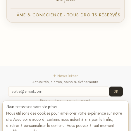
ÂME & CONSCIENCE · TOUS DROITS RÉSERVÉS
✦ Newsletter
Actualités, pierres, soins & événements.
OK
Désinscription libre à tout moment.
Nous respectons votre vie privée
Mentions légales
Contactez-nous
Suivez-
Nous utilisons des cookies pour améliorer votre expérience sur notre
nous
site. Avec votre accord, certains nous aident à analyser le trafic,
d'autres à personnaliser le contenu. Vous pouvez à tout moment