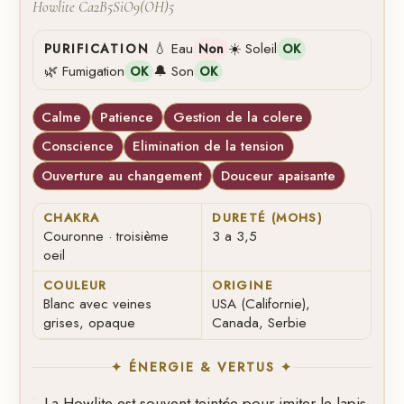
Howlite Ca2B5SiO9(OH)5
💧 Eau
☀️ Soleil
PURIFICATION
Non
OK
🌿 Fumigation
🔔 Son
OK
OK
Calme
Patience
Gestion de la colere
Conscience
Elimination de la tension
Ouverture au changement
Douceur apaisante
CHAKRA
DURETÉ (MOHS)
Couronne · troisième
3 a 3,5
oeil
COULEUR
ORIGINE
Blanc avec veines
USA (Californie),
grises, opaque
Canada, Serbie
✦ ÉNERGIE & VERTUS ✦
La Howlite est souvent teintée pour imiter le lapis-